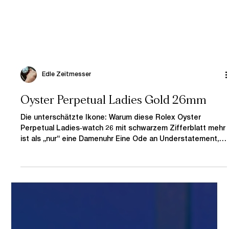
Edle Zeitmesser