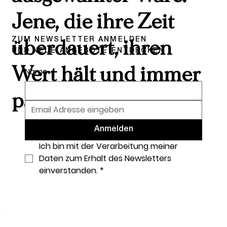
Jene, die ihre Zeit
ZUM NEWSLETTER ANMELDEN
überdauert, ihren
UND NEUE ANGEBOTE ENTDECKEN
Wert hält und immer
Name
passt.
Anmelden
Ich bin mit der Verarbeitung meiner 
Daten zum Erhalt des Newsletters 
einverstanden.
*