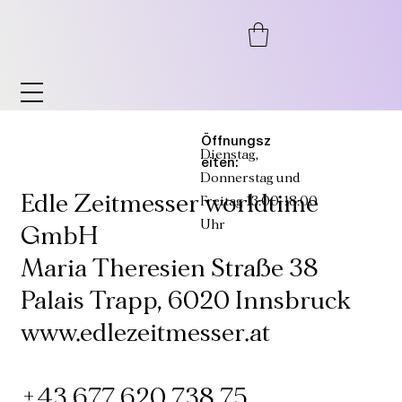
Öffnungsz
Dienstag,
eiten:
Donnerstag und
Edle Zeitmesser worldtime
Freitag 13:00-18:00
Uhr
GmbH
Maria Theresien Straße 38
Palais Trapp, 6020 Innsbruck
www.edlezeitmesser.at
+43 677 620 738 75