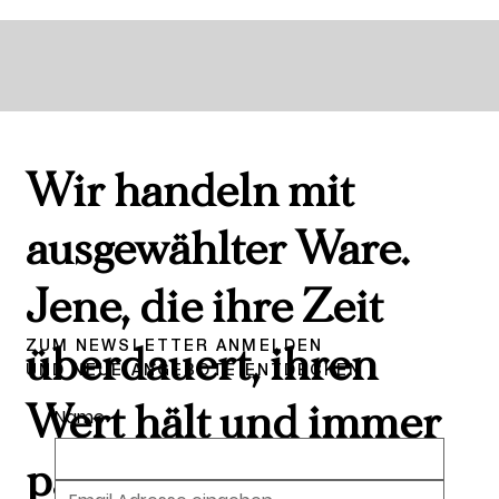
Wir handeln mit
ausgewählter Ware.
Jene, die ihre Zeit
ZUM NEWSLETTER ANMELDEN
überdauert, ihren
UND NEUE ANGEBOTE ENTDECKEN
Wert hält und immer
Name
passt.