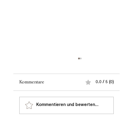
Kommentare
0.0 / 5 (0)
Kommentieren und bewerten...
Favre-Leuba: Zeitlose Innovation – Die
Deep Blue und das Erbe einer Legende