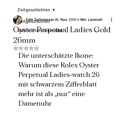
Zeitgeschichten
Edle Zeitmesser
26. Nov. 2025
5 Min. Lesezeit
Zeitgeschichten
Oyster Perpetual Ladies Gold
uhren-unter-dem-radar
26mm
Mit NaN von 5 Sternen bewertet.
Die unterschätzte Ikone: 
Warum diese Rolex Oyster 
Perpetual Ladies‑watch 26 
mit schwarzem Zifferblatt 
mehr ist als „nur“ eine 
Damenuhr