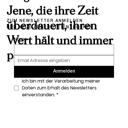
Jene, die ihre Zeit
ZUM NEWSLETTER ANMELDEN
überdauert, ihren
UND NEUE ANGEBOTE ENTDECKEN
Wert hält und immer
Name
passt.
Anmelden
Ich bin mit der Verarbeitung meiner 
Daten zum Erhalt des Newsletters 
einverstanden.
*