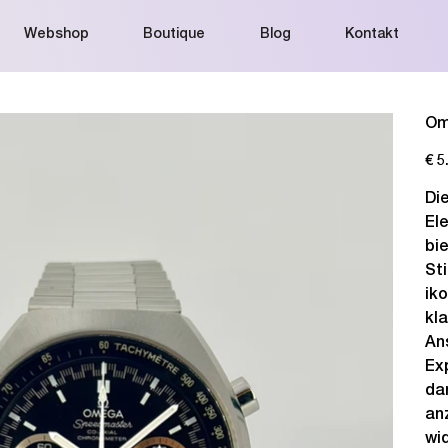
Webshop
Boutique
Blog
Kontakt
Om
Preis
€ 5
Di
El
bi
St
ik
kl
An
Ex
da
an
wi