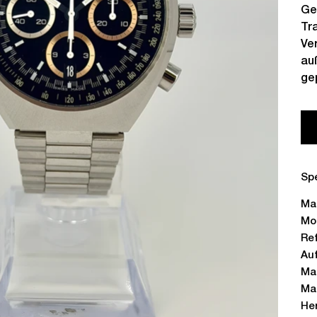
Ge
Tr
Ve
au
ge
Spe
Ma
Mo
Re
Au
Ma
Ma
He