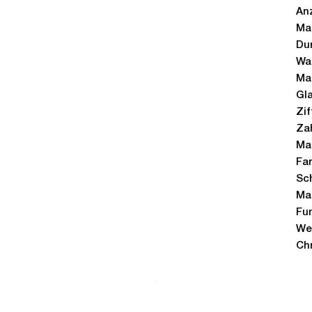
Anz
Ma
Du
Wa
Mat
Gla
Zif
Zah
Ma
Fa
Sch
Mat
Fu
Wei
Ch