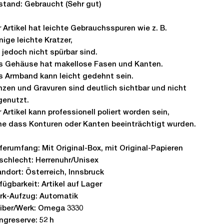
stand: Gebraucht (Sehr gut)
 Artikel hat leichte Gebrauchsspuren wie z. B.
ige leichte Kratzer,
 jedoch nicht spürbar sind.
s Gehäuse hat makellose Fasen und Kanten.
s Armband kann leicht gedehnt sein.
nzen und Gravuren sind deutlich sichtbar und nicht
genutzt.
 Artikel kann professionell poliert worden sein,
ne dass Konturen oder Kanten beeinträchtigt wurden.
ferumfang: Mit Original-Box, mit Original-Papieren
schlecht: Herrenuhr/Unisex
ndort: Österreich, Innsbruck
fügbarkeit: Artikel auf Lager
rk-Aufzug: Automatik
liber/Werk: Omega 3330
ngreserve: 52 h