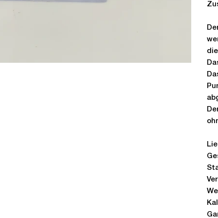
Zu
Der
wen
die
Da
Da
Pu
ab
Der
oh
Lie
Ge
Sta
Ver
We
Ka
Ga