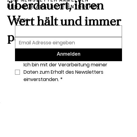
ZUM NEWSLETTER ANMELDEN
überdauert, ihren
UND NEUE ANGEBOTE ENTDECKEN
Wert hält und immer
Name
passt.
Anmelden
Ich bin mit der Verarbeitung meiner 
Daten zum Erhalt des Newsletters 
einverstanden.
*