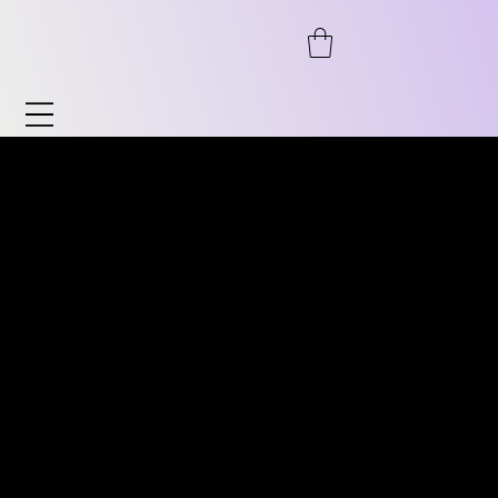
Uhren & Accessoires
Entdecken Sie unser breites Sortiment an
ENTDECKEN SIE UNSER
Uhren und Accessoires. Von Automatik bis
BREITES SORTIMENT AN
Chronograph, von Fliegeruhr bis Vintage
VINTAGE UHREN. VON
sowie zeitlose Klassiker für Sie und ihn.
AUTOMATIK ÜBER
Ebenso bieten wir Accessoires wie
CHRONOGRAPH,
Uhrenständer, Armbänder uvm.