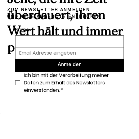
ZUM NEWSLETTER ANMELDEN
überdauert, ihren
UND NEUE ANGEBOTE ENTDECKEN
Wert hält und immer
Name
passt.
Anmelden
Ich bin mit der Verarbeitung meiner 
Daten zum Erhalt des Newsletters 
einverstanden.
*