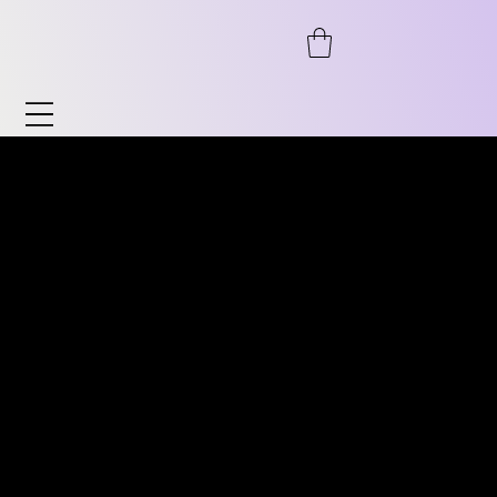
Uhren & Accessoires
Entdecken Sie unser breites Sortiment an
ENTDECKEN SIE UNSER
Uhren und Accessoires. Von Automatik bis
BREITES SORTIMENT AN
Chronograph, von Fliegeruhr bis Vintage
VINTAGE UHREN. VON
sowie zeitlose Klassiker für Sie und ihn.
AUTOMATIK ÜBER
Ebenso bieten wir Accessoires wie
CHRONOGRAPH,
Uhrenständer, Armbänder uvm.