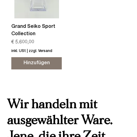
Grand Seiko Sport
Collection
Preis
€ 5.600,00
inkl. USt
|
zzgl. Versand
Hinzufügen
Wir handeln mit
ausgewählter Ware.
Jene, die ihre Zeit