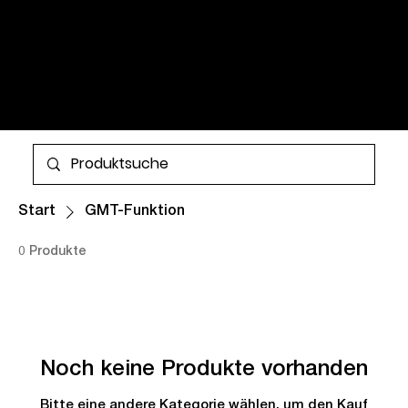
FLIEGERUHREN ÜBER
VINTAGE WATCHES UND
ZEITLOSE KLASSIKER FÜR
DAMEN UND HERREN. ALLE
Mehr
EXEMPLARE SIND LAGERND
UND ZUM WELTWEITEN
VERSAND VERFÜGBAR.
Start
GMT-Funktion
0 Produkte
Noch keine Produkte vorhanden
Bitte eine andere Kategorie wählen, um den Kauf