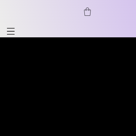
Uhren & Accessoires
Entdecken Sie unser breites Sortiment an
ENTDECKEN SIE UNSER
Uhren und Accessoires. Von Automatik bis
BREITES SORTIMENT AN
Chronograph, von Fliegeruhr bis Vintage
VINTAGE UHREN. VON
sowie zeitlose Klassiker für Sie und ihn.
AUTOMATIK ÜBER
Ebenso bieten wir Accessoires wie
CHRONOGRAPH,
Uhrenständer, Armbänder uvm.