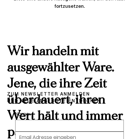
fortzusetzen.
Wir handeln mit
ausgewählter Ware.
Jene, die ihre Zeit
ZUM NEWSLETTER ANMELDEN
überdauert, ihren
UND NEUE ANGEBOTE ENTDECKEN
Wert hält und immer
Name
passt.