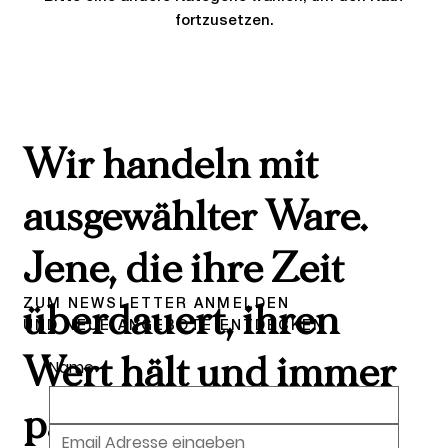
fortzusetzen.
Wir handeln mit
ausgewählter Ware.
Jene, die ihre Zeit
ZUM NEWSLETTER ANMELDEN
überdauert, ihren
UND NEUE ANGEBOTE ENTDECKEN
Wert hält und immer
Name
passt.