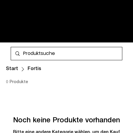
FLIEGERUHREN ÜBER
VINTAGE WATCHES UND
ZEITLOSE KLASSIKER FÜR
DAMEN UND HERREN. ALLE
Mehr
EXEMPLARE SIND LAGERND
UND ZUM WELTWEITEN
VERSAND VERFÜGBAR.
Start
Fortis
0 Produkte
Noch keine Produkte vorhanden
Bitte eine andere Kategorie wählen, um den Kauf