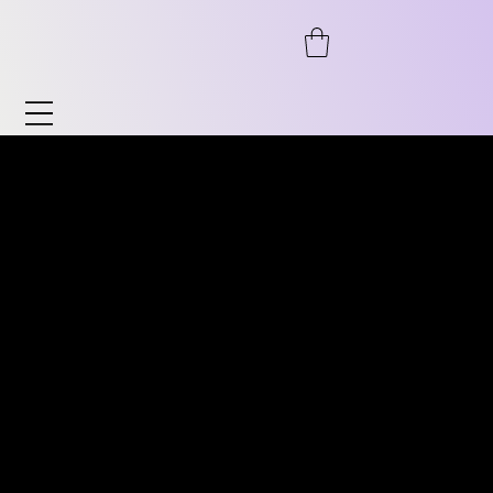
Uhren & Accessoires
Entdecken Sie unser breites Sortiment an
ENTDECKEN SIE UNSER
Uhren und Accessoires. Von Automatik bis
BREITES SORTIMENT AN
Chronograph, von Fliegeruhr bis Vintage
VINTAGE UHREN. VON
sowie zeitlose Klassiker für Sie und ihn.
AUTOMATIK ÜBER
Ebenso bieten wir Accessoires wie
CHRONOGRAPH,
Uhrenständer, Armbänder uvm.