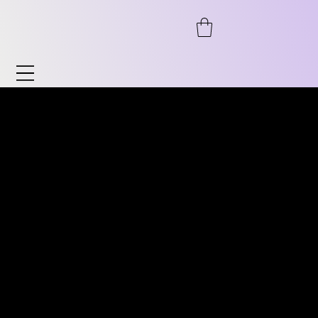
Uhren & Accessoires
Entdecken Sie unser breites Sortiment an
ENTDECKEN SIE UNSER
Uhren und Accessoires. Von Automatik bis
BREITES SORTIMENT AN
Chronograph, von Fliegeruhr bis Vintage
VINTAGE UHREN. VON
sowie zeitlose Klassiker für Sie und ihn.
AUTOMATIK ÜBER
Ebenso bieten wir Accessoires wie
CHRONOGRAPH,
Uhrenständer, Armbänder uvm.