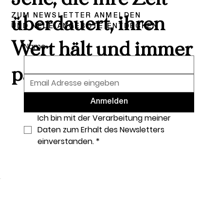
ZUM NEWSLETTER ANMELDEN
überdauert, ihren
UND NEUE ANGEBOTE ENTDECKEN
Wert hält und immer
Name
passt.
Anmelden
Ich bin mit der Verarbeitung meiner 
Daten zum Erhalt des Newsletters 
einverstanden.
*