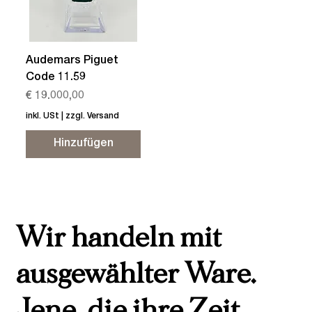
Audemars Piguet
Code 11.59
Preis
€ 19.000,00
inkl. USt
|
zzgl. Versand
Hinzufügen
Wir handeln mit
ausgewählter Ware.
Jene, die ihre Zeit