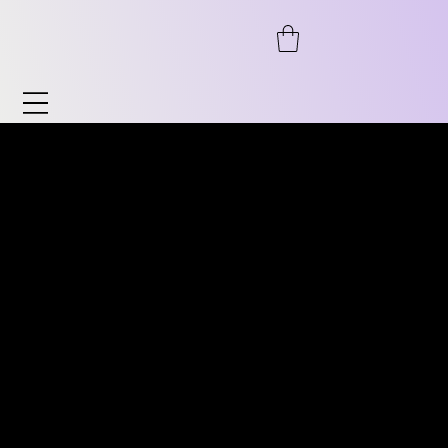
Uhren & Accessoires
Entdecken Sie unser breites Sortiment an
ENTDECKEN SIE UNSER
Uhren und Accessoires. Von Automatik bis
BREITES SORTIMENT AN
Chronograph, von Fliegeruhr bis Vintage
VINTAGE UHREN. VON
sowie zeitlose Klassiker für Sie und ihn.
AUTOMATIK ÜBER
Ebenso bieten wir Accessoires wie
CHRONOGRAPH,
Uhrenständer, Armbänder uvm.