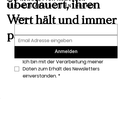
überdauert, ihren
UND NEUE ANGEBOTE ENTDECKEN
Wert hält und immer
Name
passt.
Anmelden
Ich bin mit der Verarbeitung meiner 
Daten zum Erhalt des Newsletters 
einverstanden.
*