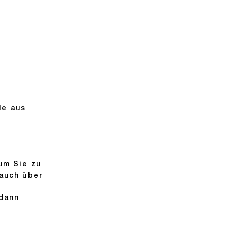
le aus
um Sie zu
 auch über
 dann