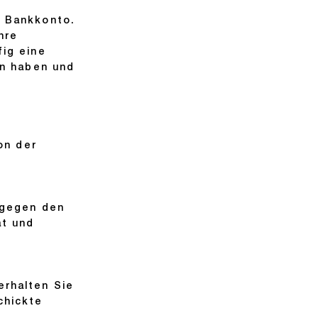
r Bankkonto.
hre
fig eine
an haben und
on der
 gegen den
at
und
erhalten Sie
chickte