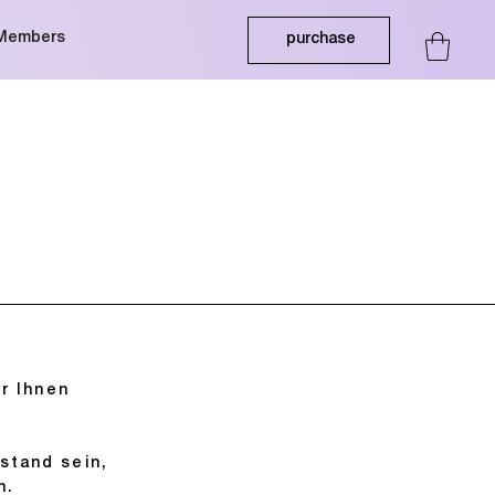
Members
purchase
r Ihnen
stand sein,
n.