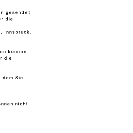
on gesendet
r die
, Innsbruck,
ten können
r die
in dem Sie
t
önnen nicht