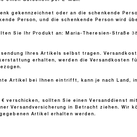
ie einen Gutschein per E-Mail.
chenk gekennzeichnet oder an die schenkende Pers
nkende Person, und die schenkende Person wird übe
lten Sie Ihr Produkt an: Maria-Theresien-Straße 38
ksendung Ihres Artikels selbst tragen. Versandkos
kerstattung erhalten, werden die Versandkosten fü
gezogen.
te Artikel bei Ihnen eintrifft, kann je nach Land, 
 € verschicken, sollten Sie einen Versanddienst mi
er Versandversicherung in Betracht ziehen. Wir k
kgegebenen Artikel erhalten werden.