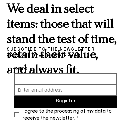
We deal in select
items: those that will
stand the test of time,
SUBSCRIBE TO THE NEWSLETTER
retain their value,
AND DISCOVER NEW OFFERS
and always fit.
name
Register
I agree to the processing of my data to 
receive the newsletter.
*