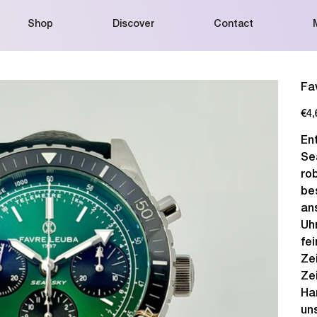
Shop
Discover
Contact
Fa
Price
€4,
En
Se
ro
be
an
Uh
fe
Zei
Ze
Ha
un