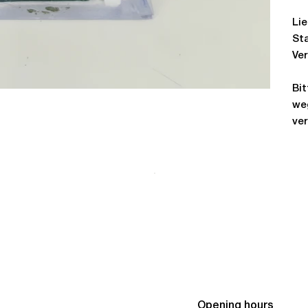
Lie
Sta
Ver
Bi
we
ve
Opening hours