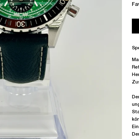
Fa
Spe
Ma
Re
Her
Zu
De
un
St
kö
Ein
Der