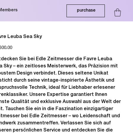
Members
purchase
vre Leuba Sea Sky
600.00
tdecken Sie bei Edle Zeitmesser die Favre Leuba
a Sky – ein zeitloses Meisterwerk, das Präzision mit
bustem Design verbindet. Dieses seltene Unikat
sticht durch seine vintage-inspirierte Ästhetik und
spruchsvolle Technik, ideal für Liebhaber erlesener
renklassiker. Unsere Expertise garantiert Ihnen
inste Qualität und exklusive Auswahl aus der Welt der
t. Tauchen Sie ein in die Faszination einzigartiger
itmesser bei Edle Zeitmesser – wo Leidenschaft und
ndwerk zusammentreffen. Verlassen Sie sich auf
seren persönlichen Service und entdecken Sie die