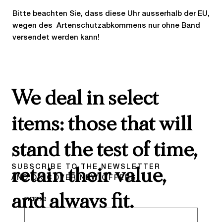
Bitte beachten Sie, dass diese Uhr ausserhalb der EU,
wegen des Artenschutzabkommens nur ohne Band
versendet werden kann!
We deal in select
items: those that will
stand the test of time,
SUBSCRIBE TO THE NEWSLETTER
retain their value,
AND DISCOVER NEW OFFERS
and always fit.
name